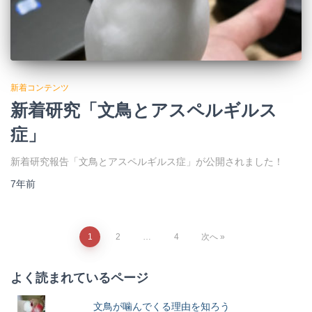
新着コンテンツ
新着研究「文鳥とアスペルギルス
症」
新着研究報告「文鳥とアスペルギルス症」が公開されました！
7年
前
1
2
…
4
次へ
よく読まれているページ
文鳥が噛んでくる理由を知ろう