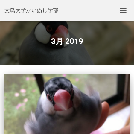
文鳥大学かいぬし学部
ナ
ビ
ゲ
ー
シ
3月 2019
ョ
ン
を
切
り
替
え