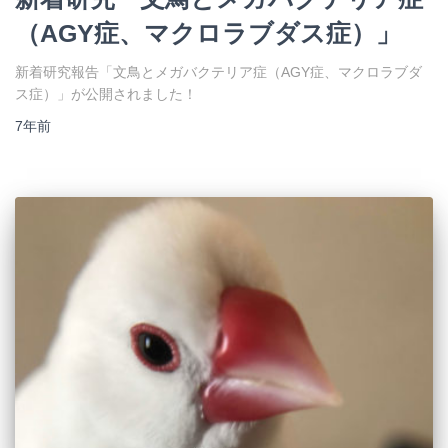
（AGY症、マクロラブダス症）」
新着研究報告「文鳥とメガバクテリア症（AGY症、マクロラブダ
ス症）」が公開されました！
7年
前