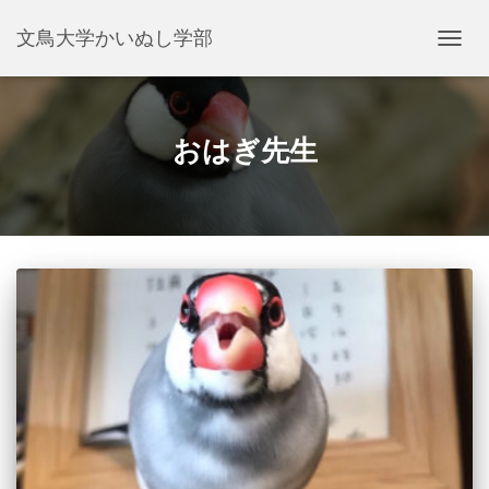
文鳥大学かいぬし学部
ナ
ビ
ゲ
ー
シ
おはぎ先生
ョ
ン
を
切
り
替
え