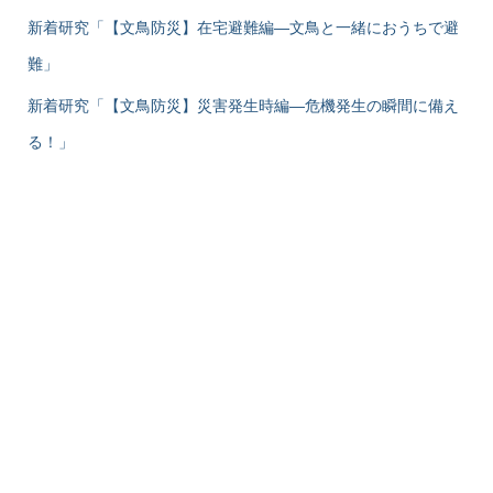
新着研究「【文鳥防災】在宅避難編―文鳥と一緒におうちで避
難」
新着研究「【文鳥防災】災害発生時編―危機発生の瞬間に備え
る！」