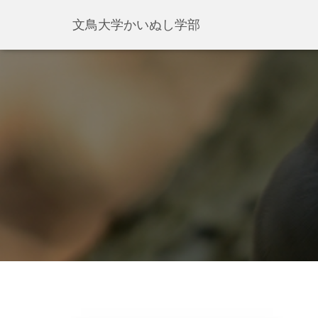
文鳥大学かいぬし学部