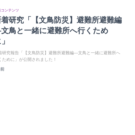
着コンテンツ
新着研究「【文鳥防災】避難所避難編
―文鳥と一緒に避難所へ行くため
に」
着研究報告「【文鳥防災】避難所避難編―文鳥と一緒に避難所へ
くために」が公開されました！
年
前