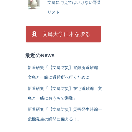
文鳥に与えてはいけない野菜
リスト
文鳥大学に本を贈る
最近のNews
新着研究「【文鳥防災】避難所避難編―
文鳥と一緒に避難所へ行くために」
新着研究「【文鳥防災】在宅避難編―文
鳥と一緒におうちで避難」
新着研究「【文鳥防災】災害発生時編―
危機発生の瞬間に備える！」