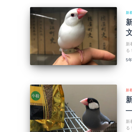
新
新
る
5
新
新
る