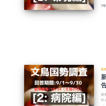
7
新
告
新
れ