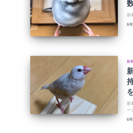
新
6
新
新
ー
6