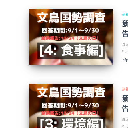
新
告
新
れ
7
新
告
新
れ