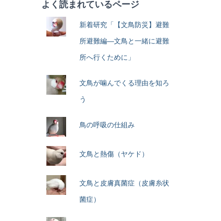
よく読まれているページ
新着研究「【文鳥防災】避難
所避難編―文鳥と一緒に避難
所へ行くために」
文鳥が噛んでくる理由を知ろ
う
鳥の呼吸の仕組み
文鳥と熱傷（ヤケド）
文鳥と皮膚真菌症（皮膚糸状
菌症）