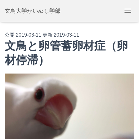
文鳥大学かいぬし学部
ナ
ビ
ゲ
ー
公開
2019-03-11
更新
2019-03-11
シ
文鳥と卵管蓄卵材症（卵
ョ
ン
材停滞）
を
切
り
替
え