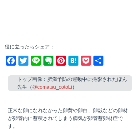
役に立ったらシェア：
F
T
Li
E
Pi
H
P
共
a
wi
n
v
nt
at
o
有
c
tt
e
er
er
e
ck
トップ画像：肥満予防の運動中に撮影されたぽん
先生（
@comatsu_cotoLi
）
e
er
n
e
n
et
b
ot
st
a
o
e
正常な卵になれなかった卵黄や卵白、卵殻などの卵材
o
が卵管内に蓄積されてしまう病気が卵管蓄卵材症で
す。
k