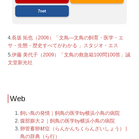
7net
4.
長坂 拓也（2006）「文鳥―文鳥の飼育・医学・エ
サ・生態・歴史すべてがわかる 」スタジオ・エス
5.
伊藤 美代子（2009）「文鳥の救急箱100問100答」誠
文堂新光社
Web
飼い鳥の発情｜飼鳥の医学by横浜小鳥の病院
腹部膨大２｜飼鳥の医学by横浜小鳥の病院
卵管蓄卵材症（らんかんちくらんざいしょう） |
鳥の辞典（ら行）