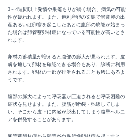
3～4週間以上発情や巣篭もりが続く場合、病気の可能
性が疑われます。また、過剰産卵の文鳥で異常卵の出
産あるいは卵塞を起こしたあとに腹部の膨隆が始まっ
た場合は卵管蓄卵材症になっている可能性が高いとさ
れます。
卵材の蓄積量が増えると腹部の膨大が見られます。皮
膚を通して卵材を確認できる場合もあり、診断に利用
されます。卵材の一部が排泄されることも稀にあるよ
うです。
腹部の膨大によって呼吸器が圧迫されると呼吸困難の
症状を見せます。また、腹筋が断裂・弛緩してしま
い、そこから皮下に内臓が脱出してしまう腹壁ヘルニ
アを併発することがあります。
卵管蓄卵材症から卵管炎や異所性卵材症を起こすと、