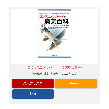
コンパニオンバードの病気百科
小嶋篤史 誠文堂新光社 2010年03月
楽天ブックス
Amazon
7net