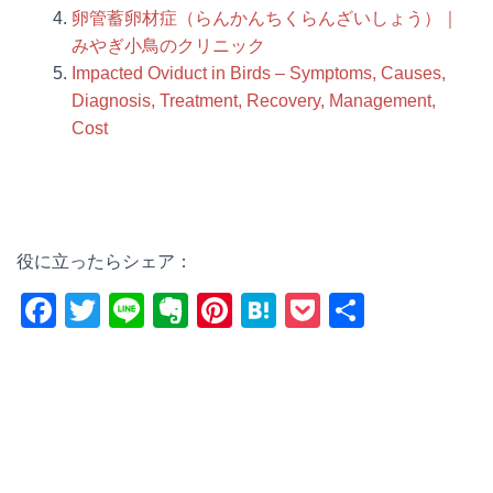
卵管蓄卵材症（らんかんちくらんざいしょう）｜
みやぎ小鳥のクリニック
Impacted Oviduct in Birds – Symptoms, Causes,
Diagnosis, Treatment, Recovery, Management,
Cost
役に立ったらシェア：
F
T
Li
E
Pi
H
P
共
a
wi
n
v
nt
at
o
有
c
tt
e
er
er
e
ck
e
er
n
e
n
et
b
ot
st
a
o
e