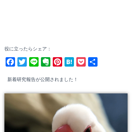
役に立ったらシェア：
F
T
Li
E
Pi
H
P
共
a
wi
n
v
nt
at
o
有
c
tt
e
er
er
e
ck
新着研究報告が公開されました！
e
er
n
e
n
et
b
ot
st
a
o
e
o
k