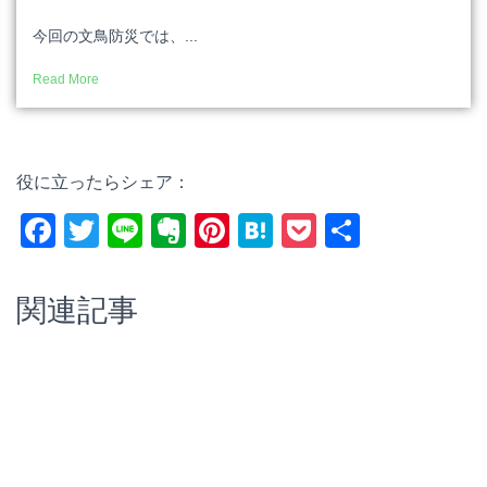
今回の文鳥防災では、...
Read More
役に立ったらシェア：
F
T
Li
E
Pi
H
P
共
a
wi
n
v
nt
at
o
有
c
tt
e
er
er
e
ck
関連記事
e
er
n
e
n
et
b
ot
st
a
o
e
o
k