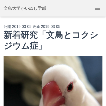
文鳥大学かいぬし学部
ナ
ビ
ゲ
ー
公開
2019-03-05
更新
2019-03-05
シ
新着研究「文鳥とコクシ
ョ
ン
ジウム症」
を
切
り
替
え