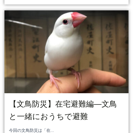
【文鳥防災】在宅避難編―文鳥
と一緒におうちで避難
今回の文鳥防災は「在...