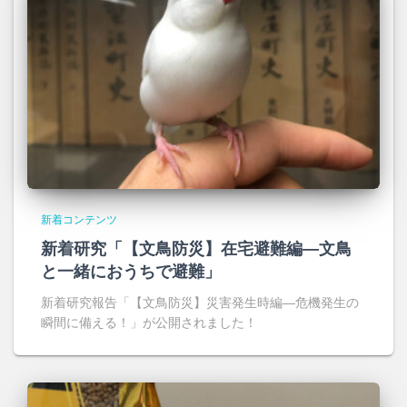
新着コンテンツ
新着研究「【文鳥防災】在宅避難編―文鳥
と一緒におうちで避難」
新着研究報告「【文鳥防災】災害発生時編―危機発生の
瞬間に備える！」が公開されました！