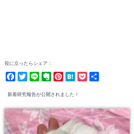
役に立ったらシェア：
F
T
Li
E
Pi
H
P
共
a
wi
n
v
nt
at
o
有
c
tt
e
er
er
e
ck
新着研究報告が公開されました！
e
er
n
e
n
et
b
ot
st
a
o
e