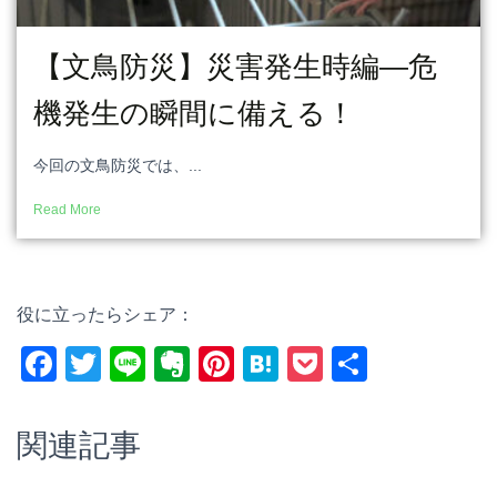
【文鳥防災】災害発生時編―危
機発生の瞬間に備える！
今回の文鳥防災では、...
Read More
役に立ったらシェア：
F
T
Li
E
Pi
H
P
共
a
wi
n
v
nt
at
o
有
c
tt
e
er
er
e
ck
関連記事
e
er
n
e
n
et