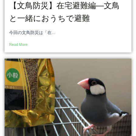
【文鳥防災】在宅避難編―文鳥
と一緒におうちで避難
今回の文鳥防災は「在...
Read More