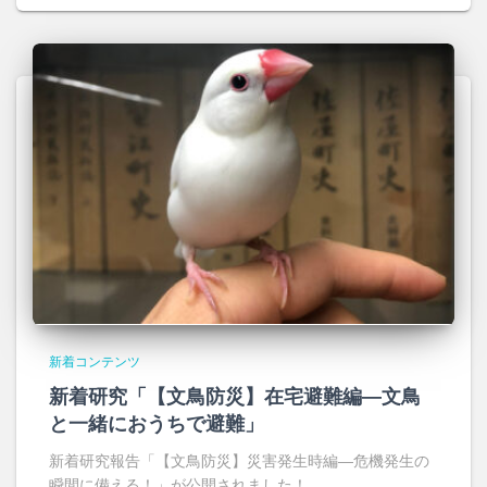
新着コンテンツ
新着研究「【文鳥防災】在宅避難編―文鳥
と一緒におうちで避難」
新着研究報告「【文鳥防災】災害発生時編―危機発生の
瞬間に備える！」が公開されました！