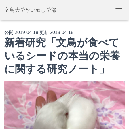
文鳥大学かいぬし学部
ナ
ビ
ゲ
ー
公開
2019-04-18
更新
2019-04-18
シ
新着研究「文鳥が食べて
ョ
ン
いるシードの本当の栄養
を
切
り
に関する研究ノート」
替
え