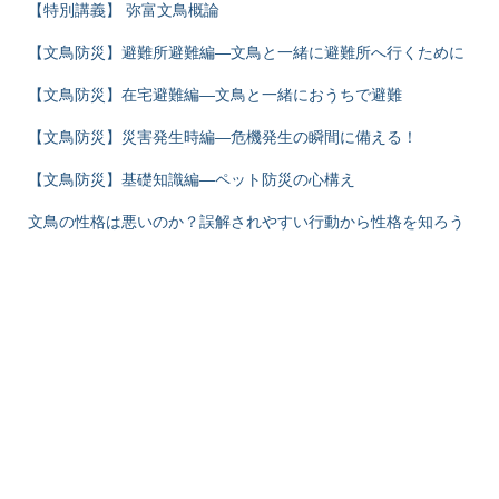
【特別講義】 弥富文鳥概論
【文鳥防災】避難所避難編―文鳥と一緒に避難所へ行くために
【文鳥防災】在宅避難編―文鳥と一緒におうちで避難
【文鳥防災】災害発生時編―危機発生の瞬間に備える！
【文鳥防災】基礎知識編―ペット防災の心構え
文鳥の性格は悪いのか？誤解されやすい行動から性格を知ろう