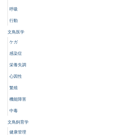
呼吸
行動
文鳥医学
ケガ
感染症
栄養失調
心因性
繁殖
機能障害
中毒
文鳥飼育学
健康管理