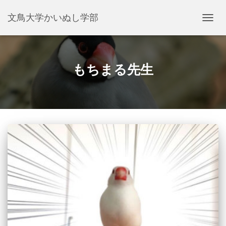
文鳥大学かいぬし学部
ナ
ビ
ゲ
ー
シ
もちまる先生
ョ
ン
を
切
り
替
え