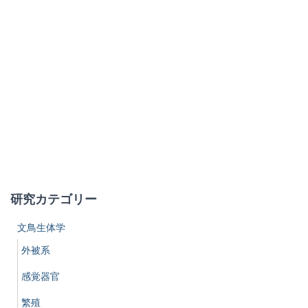
研究カテゴリー
文鳥生体学
外被系
感覚器官
繁殖