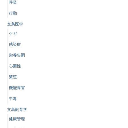
呼吸
行動
文鳥医学
ケガ
感染症
栄養失調
心因性
繁殖
機能障害
中毒
文鳥飼育学
健康管理