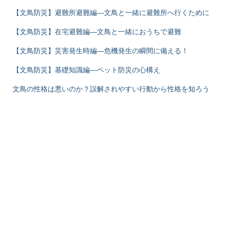
【文鳥防災】避難所避難編―文鳥と一緒に避難所へ行くために
【文鳥防災】在宅避難編―文鳥と一緒におうちで避難
【文鳥防災】災害発生時編―危機発生の瞬間に備える！
【文鳥防災】基礎知識編―ペット防災の心構え
文鳥の性格は悪いのか？誤解されやすい行動から性格を知ろう