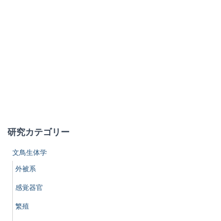
研究カテゴリー
文鳥生体学
外被系
感覚器官
繁殖