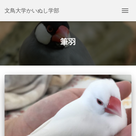
文鳥大学かいぬし学部
ナ
ビ
ゲ
ー
シ
筆羽
ョ
ン
を
切
り
替
え