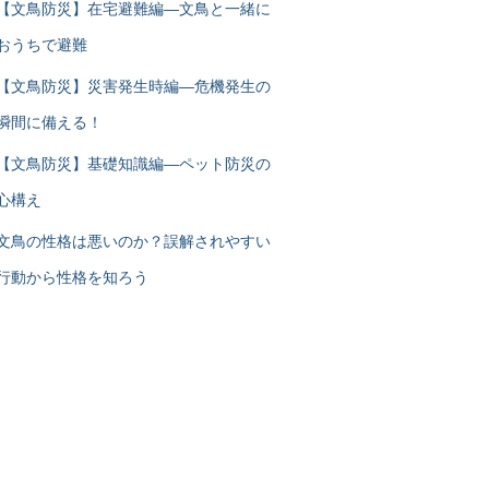
【文鳥防災】在宅避難編―文鳥と一緒に
おうちで避難
【文鳥防災】災害発生時編―危機発生の
瞬間に備える！
【文鳥防災】基礎知識編―ペット防災の
心構え
文鳥の性格は悪いのか？誤解されやすい
行動から性格を知ろう