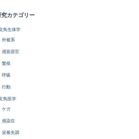
研究カテゴリー
文鳥生体学
外被系
感覚器官
繁殖
呼吸
行動
文鳥医学
ケガ
感染症
栄養失調