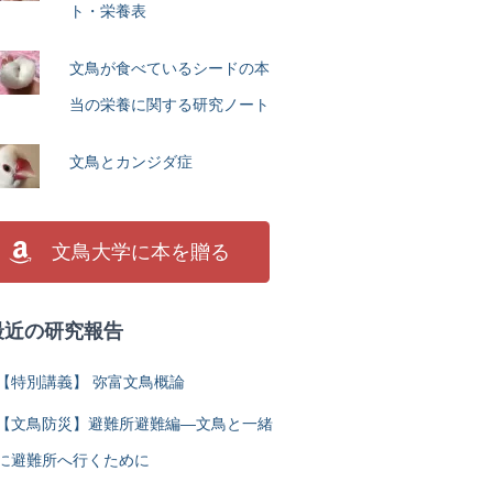
ト・栄養表
文鳥が食べているシードの本
当の栄養に関する研究ノート
文鳥とカンジダ症
文鳥大学に本を贈る
最近の研究報告
【特別講義】 弥富文鳥概論
【文鳥防災】避難所避難編―文鳥と一緒
に避難所へ行くために