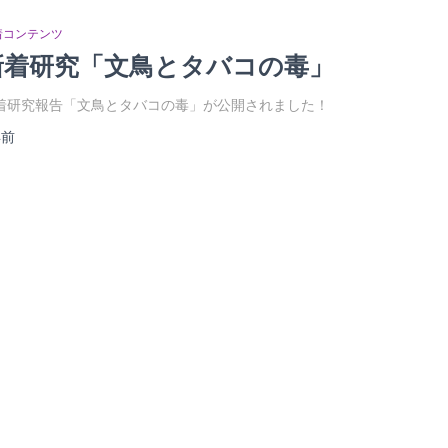
着コンテンツ
新着研究「文鳥とタバコの毒」
着研究報告「文鳥とタバコの毒」が公開されました！
年
前