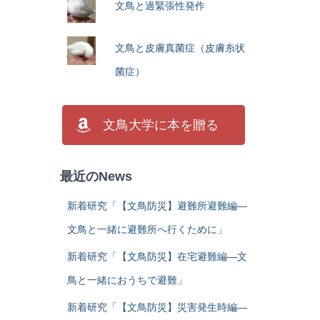
文鳥と過緊張性発作
文鳥と皮膚真菌症（皮膚糸状
菌症）
文鳥大学に本を贈る
最近のNews
新着研究「【文鳥防災】避難所避難編―
文鳥と一緒に避難所へ行くために」
新着研究「【文鳥防災】在宅避難編―文
鳥と一緒におうちで避難」
新着研究「【文鳥防災】災害発生時編―