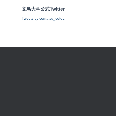
文鳥大学公式Twitter
Tweets by comatsu_cotoLi