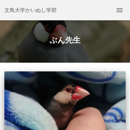
文鳥大学かいぬし学部
ナ
ビ
ゲ
ー
シ
ぶん先生
ョ
ン
を
切
り
替
え