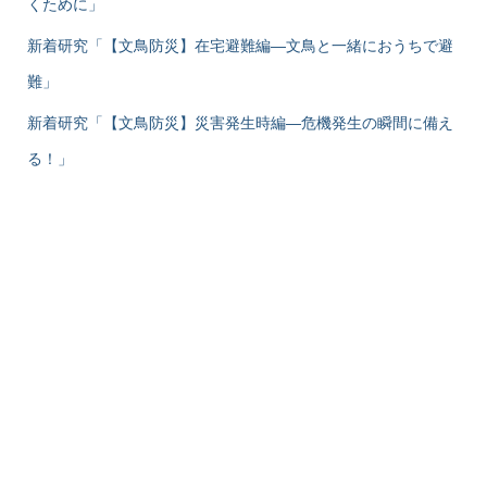
くために」
新着研究「【文鳥防災】在宅避難編―文鳥と一緒におうちで避
難」
新着研究「【文鳥防災】災害発生時編―危機発生の瞬間に備え
る！」