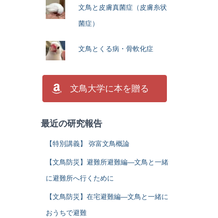
文鳥と皮膚真菌症（皮膚糸状
菌症）
文鳥とくる病・骨軟化症
文鳥大学に本を贈る
最近の研究報告
【特別講義】 弥富文鳥概論
【文鳥防災】避難所避難編―文鳥と一緒
に避難所へ行くために
【文鳥防災】在宅避難編―文鳥と一緒に
おうちで避難