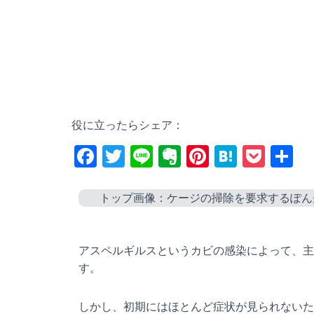
役に立ったらシェア：
F
T
Li
E
Pi
H
P
a
wi
n
v
nt
at
o
c
tt
e
er
er
e
ck
トップ画像：ケージの掃除を要求するぽん
e
er
n
e
n
et
b
ot
st
a
アスペルギルスというカビの感染によって、主
o
e
す。
o
しかし、初期にはほとんど症状が見られないた
k