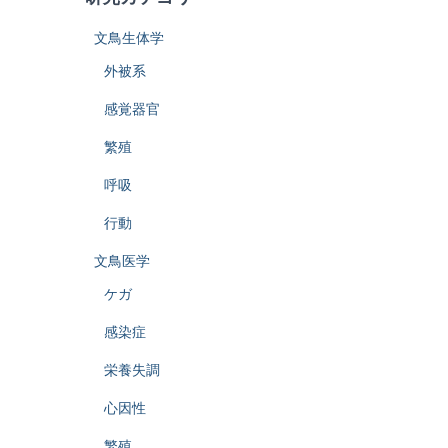
文鳥生体学
外被系
感覚器官
繁殖
呼吸
行動
文鳥医学
ケガ
感染症
栄養失調
心因性
繁殖