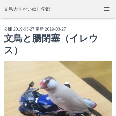
文鳥大学かいぬし学部
ナ
ビ
ゲ
ー
公開
2019-03-27
更新
2019-03-27
シ
文鳥と腸閉塞（イレウ
ョ
ン
ス）
を
切
り
替
え