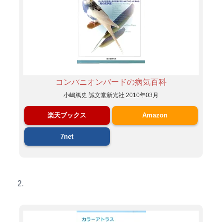
コンパニオンバードの病気百科
小嶋篤史 誠文堂新光社 2010年03月
楽天ブックス
Amazon
7net
2.