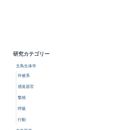
研究カテゴリー
文鳥生体学
外被系
感覚器官
繁殖
呼吸
行動