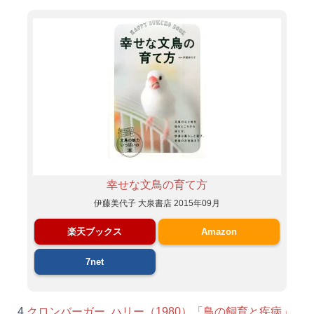
幸せな文鳥の育て方
伊藤美代子 大泉書店 2015年09月
楽天ブックス
Amazon
7net
4.
クロンバーガー, ハリー（1980）「鳥の飼育と疾病」