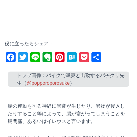
役に立ったらシェア：
F
T
Li
E
Pi
H
P
共
a
wi
n
v
nt
at
o
有
c
tt
e
er
er
e
ck
トップ画像：バイクで颯爽と出勤するパチクリ先
生（
@popporoporosuke
）
e
er
n
e
n
et
b
ot
st
a
o
e
腸の運動を司る神経に異常が生じたり、異物が侵入し
o
たりすること等によって、腸が塞がってしまうことを
腸閉塞、あるいはイレウスと言います。
k