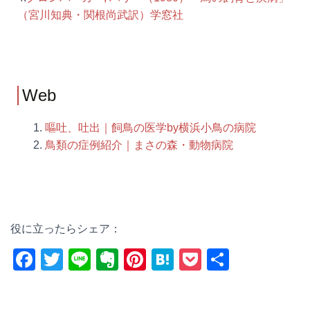
（宮川知典・関根尚武訳）学窓社
Web
嘔吐、吐出｜飼鳥の医学by横浜小鳥の病院
鳥類の症例紹介｜まさの森・動物病院
役に立ったらシェア：
F
T
Li
E
Pi
H
P
共
a
wi
n
v
nt
at
o
有
c
tt
e
er
er
e
ck