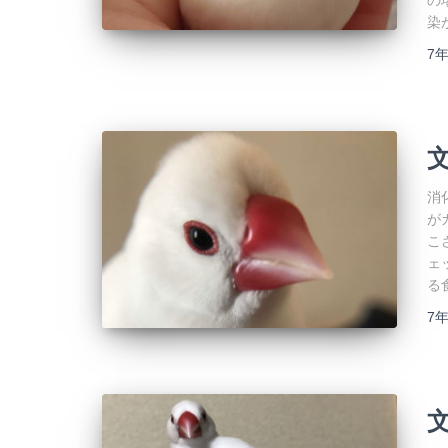
の
染
7
消
が
こ
ェ
る
7