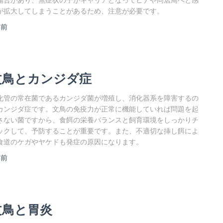
場合があり、無症状の子がキャリアとなってヒナや同居鳥へと感
が拡大してしまうことがあるため、注意が必要です。
年
前
文鳥とカンジダ症
化管の常在菌であるカンジダ菌が増殖し、消化器系を障害するの
カンジダ症です。文鳥の免疫力が正常に機能していれば問題を起
さない菌ですから、食餌の栄養バランスと飼育環境をしっかりチ
ックして、予防することが重要です。また、不適切な挿し餌によ
食道のケガやヤケドも発症の原因になります。
年
前
文鳥と胃炎