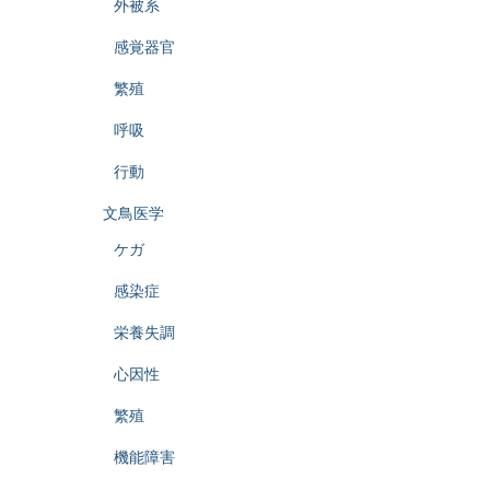
外被系
感覚器官
繁殖
呼吸
行動
文鳥医学
ケガ
感染症
栄養失調
心因性
繁殖
機能障害