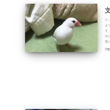
チ
ま
す
外
毒
7