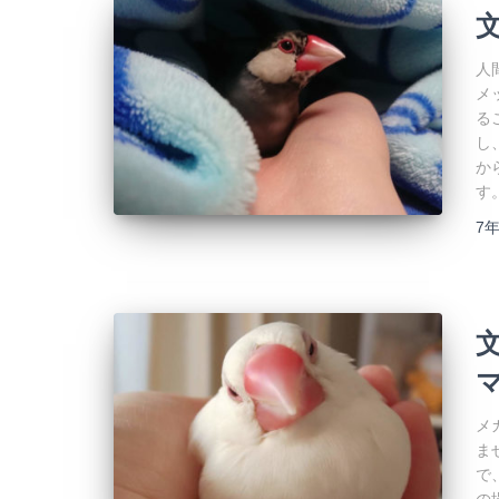
人
メ
る
し
か
す
7
メ
ま
で