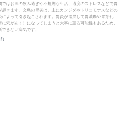
間ではお酒の飲み過ぎや不規則な生活、過度のストレスなどで胃
が起きます。文鳥の胃炎は、主にカンジダやトリコモナスなどの
染によって引き起こされます。胃炎が進展して胃潰瘍や胃穿孔
胃に穴があく）になってしまうと大事に至る可能性もあるため、
断できない病気です。
年
前