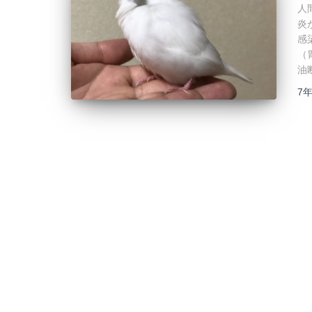
人
炎
感
（
油
7