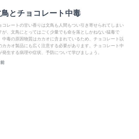
文鳥とチョコレート中毒
ョコレートの甘い香りは文鳥も人間もつい引き寄せられてしまい
すが、文鳥にとってはごく少量でも命を落としかねない猛毒で
。中毒の原因物質はカカオに含まれているため、チョコレート以
のカカオ製品にも広く注意する必要があります。チョコレート中
が発生する病理や症状、予防について学びましょう。
年
前