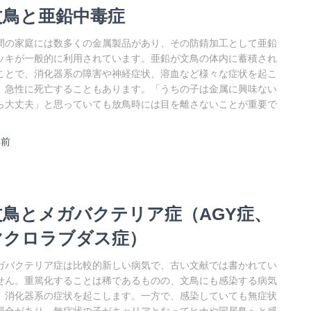
文鳥と亜鉛中毒症
間の家庭には数多くの金属製品があり、その防錆加工として亜鉛
ッキが一般的に利用されています。亜鉛が文鳥の体内に蓄積され
ことで、消化器系の障害や神経症状、溶血など様々な症状を起こ
、急性に死亡することもあります。「うちの子は金属に興味ない
ら大丈夫」と思っていても放鳥時には目を離さないことが重要で
。
年
前
文鳥とメガバクテリア症（AGY症、
マクロラブダス症）
ガバクテリア症は比較的新しい病気で、古い文献では書かれてい
せん。重篤化することは稀であるものの、文鳥にも感染する病気
、消化器系の症状を起こします。一方で、感染していても無症状