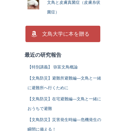
文鳥と皮膚真菌症（皮膚糸状
菌症）
文鳥大学に本を贈る
最近の研究報告
【特別講義】 弥富文鳥概論
【文鳥防災】避難所避難編―文鳥と一緒
に避難所へ行くために
【文鳥防災】在宅避難編―文鳥と一緒に
おうちで避難
【文鳥防災】災害発生時編―危機発生の
瞬間に備える！