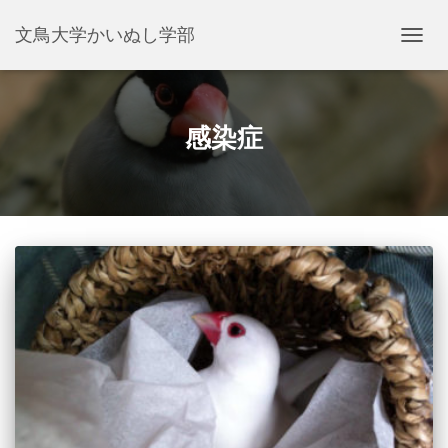
文鳥大学かいぬし学部
ナ
ビ
ゲ
ー
シ
感染症
ョ
ン
を
切
り
替
え