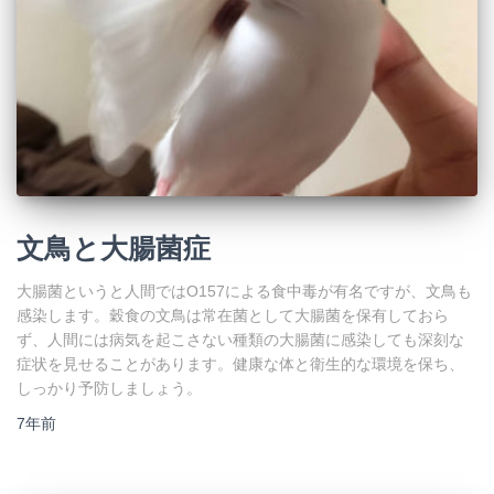
文鳥と大腸菌症
大腸菌というと人間ではO157による食中毒が有名ですが、文鳥も
感染します。穀食の文鳥は常在菌として大腸菌を保有しておら
ず、人間には病気を起こさない種類の大腸菌に感染しても深刻な
症状を見せることがあります。健康な体と衛生的な環境を保ち、
しっかり予防しましょう。
7年
前