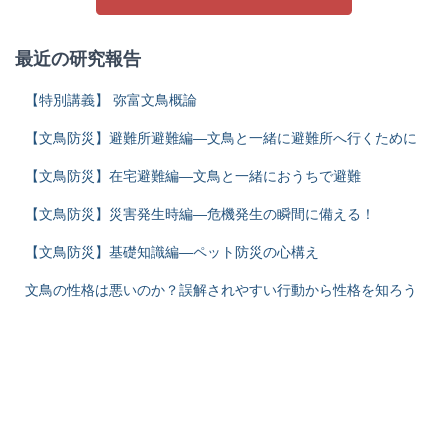
最近の研究報告
【特別講義】 弥富文鳥概論
【文鳥防災】避難所避難編―文鳥と一緒に避難所へ行くために
【文鳥防災】在宅避難編―文鳥と一緒におうちで避難
【文鳥防災】災害発生時編―危機発生の瞬間に備える！
【文鳥防災】基礎知識編―ペット防災の心構え
文鳥の性格は悪いのか？誤解されやすい行動から性格を知ろう